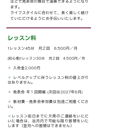
ほどで発表会の舞台で演奏できるようになり
ます。
​ライフスタイルに合わせて、長く楽しく続け
ていただけるようにお手伝いいたします。
レッスン料
1レッスン45分 月２回 6,500円／月
(初心者)
1レッスン30分 月２回 4,500円／月
＊
入会金2,000円
＊
レベルアップに伴うレッスン料の値上がり
はありません。
＊
発表会 年１回開催 (次回は2027年6月)
＊
教材費・発表会参加費は別途ご用意くださ
い。
＊
レッスン前日までに欠席のご連絡をいただ
いた場合は、当月内で可能な限り振替をいた
します（翌月への振替はできません）