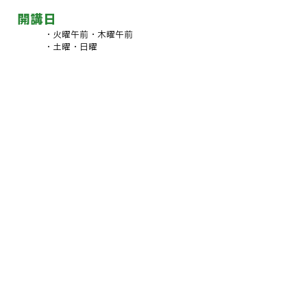
開講日
・
火曜午前・木曜午前
・土曜・日曜
募集枠についての最新情報は
ブログ
を
ご覧ください。
体験レッスン 1,000円
(60分程度)
(レッスン30分＋教材等のご説明含む)
体験レッスン受講後1か月以内にご入会いた
だいた場合は、入会金の一部に充てます。
HOME ＞
～ spianato （スピアナート）～
音楽用語で〈落ち着いた・なめらかな〉という意味の
イタリア語。
大好きなショパンの曲『アンダンテ・スピアナート』
から名づけました。