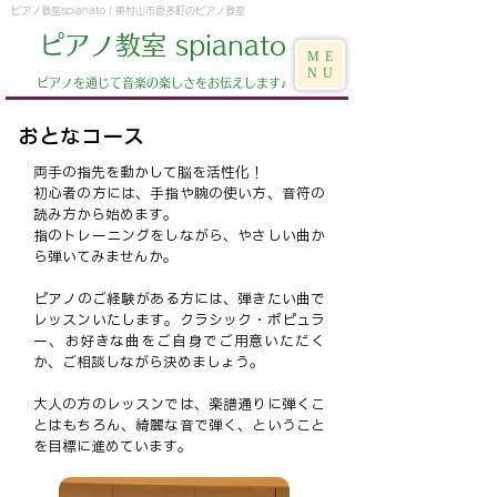
ピアノ教室spianato | 東村山市恩多町のピアノ教室
ピアノ教室 spianato
ME
NU
​ピアノを通じて音楽の楽しさをお伝えします♪
おとなコース
両手の指先を動かして脳を活性化！
初心者の方には、手指や腕の使い方、音符の
読み方から始めます。
指のトレーニングをしながら、やさしい曲か
ら弾いてみませんか。
ピアノのご経験がある方には、弾きたい曲で
レッスンいたします。クラシック・ポピュラ
ー、お好きな曲をご自身でご用意いただく
か、ご相談しながら決めましょう。
大人の方のレッスンでは、楽譜通りに弾くこ
とはもちろん、綺麗な音で弾く、ということ
を目標に進めています。