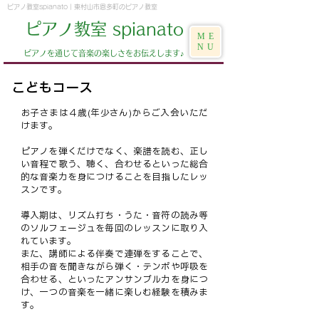
ピアノ教室spianato | 東村山市恩多町のピアノ教室
ピアノ教室 spianato
ME
NU
​ピアノを通じて音楽の楽しさをお伝えします♪
こどもコース
お子さまは４歳(年少さん)からご入会いただ
けます。
ピアノを弾くだけでなく、楽譜を読む、正し
い音程で歌う、聴く、合わせるといった総合
的な音楽力を身につけることを目指したレッ
スンです。
導入期は、リズム打ち・うた・音符の読み等
のソルフェージュを毎回のレッスンに取り入
れています。
また、講師による伴奏で連弾をすることで、
相手の音を聞きながら弾く・テンポや呼吸を
合わせる、といったアンサンブル力を身につ
け、一つの音楽を一緒に楽しむ経験を積みま
す。