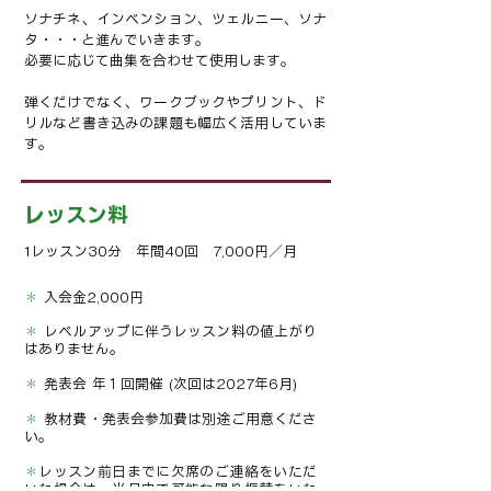
ソナチネ、インベンション、ツェルニー、ソナ
タ・・・と進んでいきます。
必要に応じて曲集を合わせて使用します。
弾くだけでなく、ワークブックやプリント、ド
リルなど書き込みの課題も幅広く活用していま
す。
レッスン料
1レッスン30分 年間40回 7,000円／月
＊
入会金2,000円
＊
レベルアップに伴うレッスン料の値上がり
はありません。
＊
発表会 年１回開催 (次回は2027年6月)
＊
教材費・発表会参加費は別途ご用意くださ
い。
＊
レッスン前日までに欠席のご連絡をいただ
いた場合は、当月内で可能な限り振替をいた